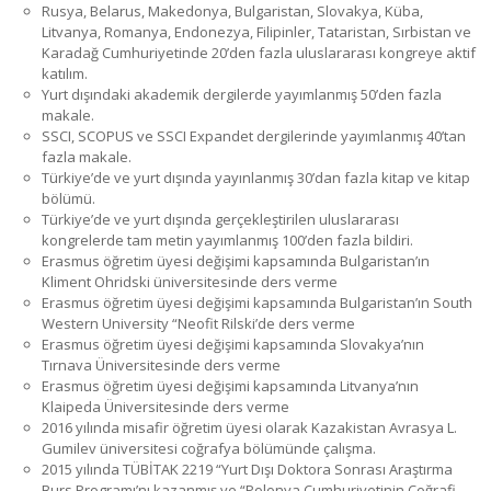
Rusya, Belarus, Makedonya, Bulgaristan, Slovakya, Küba,
Litvanya, Romanya, Endonezya, Filipinler, Tataristan, Sırbistan ve
Karadağ Cumhuriyetinde 20’den fazla uluslararası kongreye aktif
katılım.
Yurt dışındaki akademik dergilerde yayımlanmış 50’den fazla
makale.
SSCI, SCOPUS ve SSCI Expandet dergilerinde yayımlanmış 40’tan
fazla makale.
Türkiye’de ve yurt dışında yayınlanmış 30’dan fazla kitap ve kitap
bölümü.
Türkiye’de ve yurt dışında gerçekleştirilen uluslararası
kongrelerde tam metin yayımlanmış 100’den fazla bildiri.
Erasmus öğretim üyesi değişimi kapsamında Bulgaristan’ın
Kliment Ohridski üniversitesinde ders verme
Erasmus öğretim üyesi değişimi kapsamında Bulgaristan’ın South
Western University “Neofit Rilski’de ders verme
Erasmus öğretim üyesi değişimi kapsamında Slovakya’nın
Tırnava Üniversitesinde ders verme
Erasmus öğretim üyesi değişimi kapsamında Litvanya’nın
Klaipeda Üniversitesinde ders verme
2016 yılında misafir öğretim üyesi olarak Kazakistan Avrasya L.
Gumilev üniversitesi coğrafya bölümünde çalışma.
2015 yılında TÜBİTAK 2219 “Yurt Dışı Doktora Sonrası Araştırma
Burs Programı’nı kazanmış ve “Polonya Cumhuriyetinin Coğrafi,