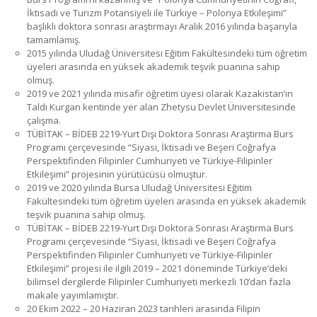
İktisadi ve Turizm Potansiyeli ile Türkiye – Polonya Etkileşimi”
başlıklı doktora sonrası araştırmayı Aralık 2016 yılında başarıyla
tamamlamış.
2015 yılında Uludağ Üniversitesi Eğitim Fakültesindeki tüm öğretim
üyeleri arasında en yüksek akademik teşvik puanına sahip
olmuş.
2019 ve 2021 yılında misafir öğretim üyesi olarak Kazakistan’ın
Taldı Kurgan kentinde yer alan Zhetysu Devlet Üniversitesinde
çalışma.
TÜBİTAK – BİDEB 2219-Yurt Dışı Doktora Sonrası Araştırma Burs
Programı çerçevesinde “Siyasi, İktisadi ve Beşeri Coğrafya
Perspektifinden Filipinler Cumhuriyeti ve Türkiye-Filipinler
Etkileşimi” projesinin yürütücüsü olmuştur.
2019 ve 2020 yılında Bursa Uludağ Üniversitesi Eğitim
Fakültesindeki tüm öğretim üyeleri arasında en yüksek akademik
teşvik puanına sahip olmuş.
TÜBİTAK – BİDEB 2219-Yurt Dışı Doktora Sonrası Araştırma Burs
Programı çerçevesinde “Siyasi, İktisadi ve Beşeri Coğrafya
Perspektifinden Filipinler Cumhuriyeti ve Türkiye-Filipinler
Etkileşimi” projesi ile ilgili 2019 – 2021 döneminde Türkiye’deki
bilimsel dergilerde Filipinler Cumhuriyeti merkezli 10’dan fazla
makale yayımlamıştır.
20 Ekim 2022 – 20 Haziran 2023 tarihleri arasında Filipin