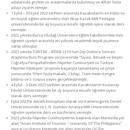
adalarında gözlem ve araştırmalarda bulunmuş ve 40’tan fazla
adayı ziyaret etmiştir.
1 Eylül – 30 Eylül 2022 tarihleri arasında Kazakistan’ın en köklü ve
en büyük eğitim üniversitesi olan Abay Kazak Milli Pedagoji
üniversitesinde bir ay boyunca misafir öğretim üyesi olarak ders
vermiştir.
2022 yılında Bursa Uludağ Üniversitesi Eğitim Fakültesindeki tüm
öğretim üyeleri arasında en yüksek akademik teşvik puanına
sahip olmuştur.
2023 yılında TÜBİTAK – BİDEB 2219-Yurt Dışı Doktora Sonrası
Araştırma Burs Programı çerçevesinde “Siyasi, İktisadi ve Beşeri
Coğrafya Perspektifinden Filipinler Cumhuriyeti ve Türkiye-
Filipinler Etkileşimi” projesini başarıyla tamamlamış ve proje
sonucunda 15’ten fazla makale, 2 kitap, 7 tam metin kongre
bildirisi ve 5 scopus yayını gerçekleştirmiştir.
4 Eylül – 3 Ekim 2023 tarihleri arasında Kazakistan’ın Kostanay
Devlet Üniversitesinde bir ay boyunca misafir öğretim üyesi
olarak ders vermiştir.
Eylül 2023’te davetli konuşmacı olarak Ust Kamenogorsk Devlet
Üniversitesinde ve L. N. Gumilev Avrasya Milli Üniversitesinde
öğretim üyelerine ders ve konferans vermiştir.
2023 yılında Filipinler Cumhuriyeti’nin başkenti olan Manila’da yer
alan “Asian Institute of Tourism – University Of The Philippines”
ayrıca Los Banos kentinde yer alan University Of The