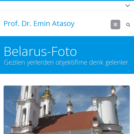
Prof. Dr. Emin Atasoy
Menu
Belarus-Foto
Gezilen yerlerden objektifime denk gelenler.