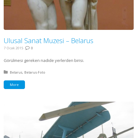
Ulusal Sanat Muzesi – Belarus
7 Ocak 2015
0
Görülmesi gereken nadide yerlerden birisi.
Posted in:
Belarus
Belarus-Foto
More