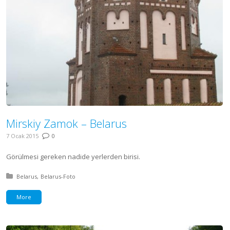
Mirskiy Zamok – Belarus
7 Ocak 2015
0
Görülmesi gereken nadide yerlerden birisi.
Posted in:
Belarus
Belarus-Foto
More