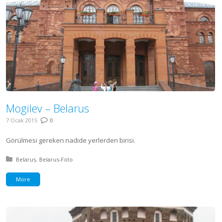
Mogilev – Belarus
7 Ocak 2015
0
Görülmesi gereken nadide yerlerden birisi.
Posted in:
Belarus
Belarus-Foto
More