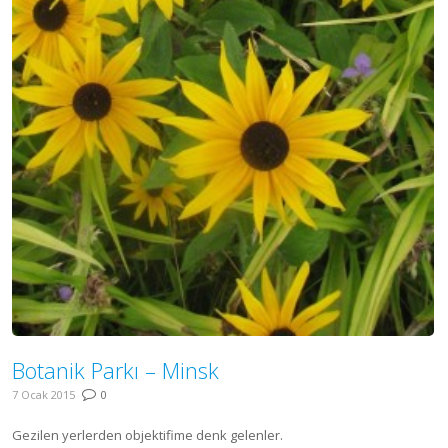
Botanik Parkı – Minsk
7 Ocak 2015
0
Gezilen yerlerden objektifime denk gelenler.