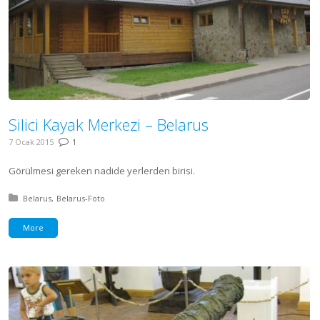
Silici Kayak Merkezi – Belarus
7 Ocak 2015
1
Görülmesi gereken nadide yerlerden birisi.
Posted in:
Belarus
Belarus-Foto
More