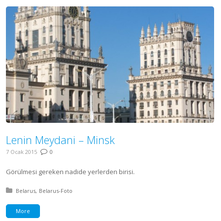
Lenin Meydani – Minsk
7 Ocak 2015
0
Görülmesi gereken nadide yerlerden birisi.
Posted in:
Belarus
Belarus-Foto
More