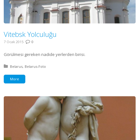
Vitebsk Yolculuğu
7 Ocak 2015
0
Görülmesi gereken nadide yerlerden birisi.
Posted in:
Belarus
Belarus-Foto
More