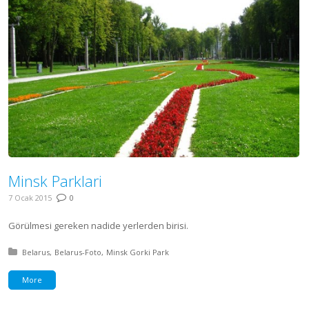
Minsk Parklari
7 Ocak 2015
0
Görülmesi gereken nadide yerlerden birisi.
Posted in:
Belarus
Belarus-Foto
Minsk Gorki Park
More