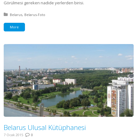
Görülmesi gereken nadide yerlerden birisi.
Posted in:
Belarus
Belarus-Foto
More
Belarus Ulusal Kütüphanesi
7 Ocak 2015
0