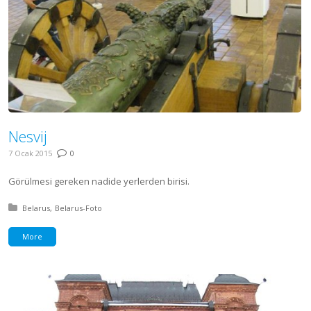
Nesvij
7 Ocak 2015
0
Görülmesi gereken nadide yerlerden birisi.
Posted in:
Belarus
Belarus-Foto
More