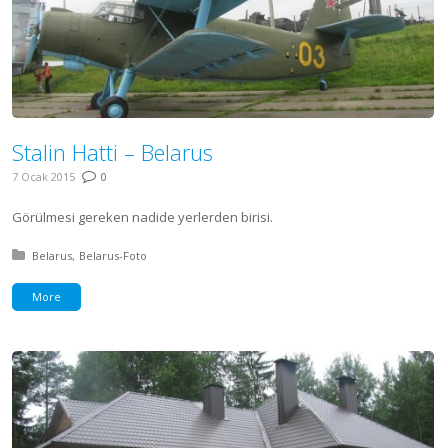
Stalin Hatti – Belarus
7 Ocak 2015
0
Görülmesi gereken nadide yerlerden birisi.
Posted in:
Belarus
Belarus-Foto
More