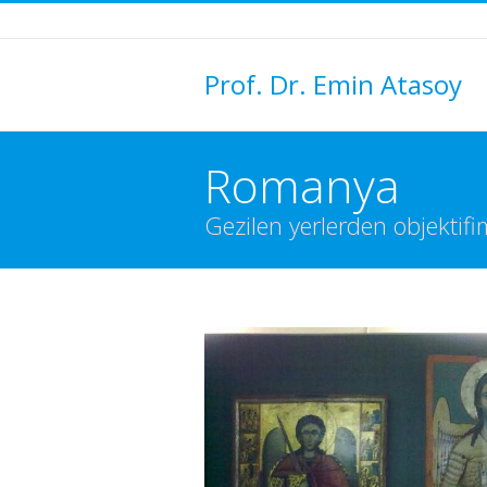
Prof. Dr. Emin Atasoy
Romanya
Gezilen yerlerden objektifi
You are here: