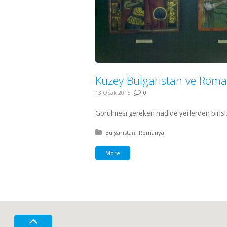
Kuzey Bulgaristan ve Rom
13 Ocak 2015
0
Görülmesi gereken nadide yerlerden birisi
Posted in:
Bulgaristan
Romanya
More