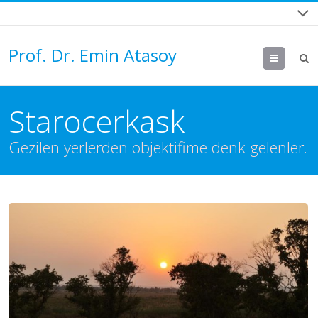
Prof. Dr. Emin Atasoy
Menu
Starocerkask
Gezilen yerlerden objektifime denk gelenler.