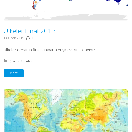
Ülkeler Final 2013
13 Ocak 2015
0
Ülkeler dersinin final sınavına erişmek için tıklayınız.
Posted in:
Çıkmış Sorular
More