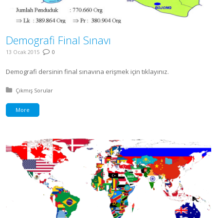
Demografi Final Sınavı
13 Ocak 2015
0
Demografi dersinin final sınavına erişmek için tıklayınız.
Posted in:
Çıkmış Sorular
More