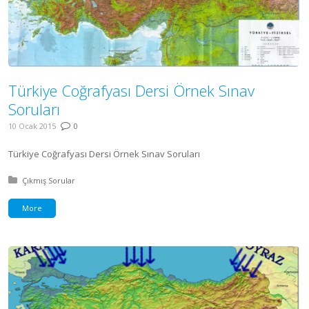
Türkiye Coğrafyası Dersi Örnek Sınav
Soruları
10 Ocak 2015
0
Türkiye Coğrafyası Dersi Örnek Sınav Soruları
Posted in:
Çıkmış Sorular
More