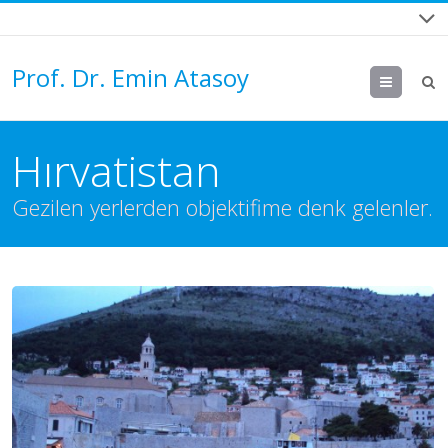
Prof. Dr. Emin Atasoy
Menu
Hırvatistan
Gezilen yerlerden objektifime denk gelenler.