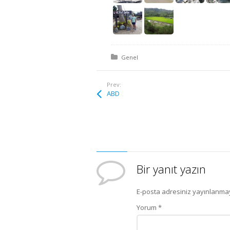
Posted in:
Genel
Prev:
ABD
Bir yanıt yazın
E-posta adresiniz yayınlanma
Yorum
*