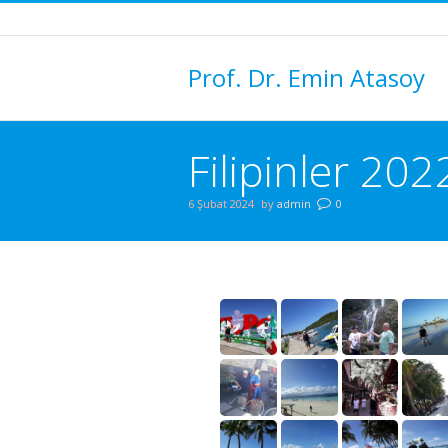
Prof. Dr. Emin Atasoy
Filipinler 202
6 Şubat 2024
by
admin
0
You are here: