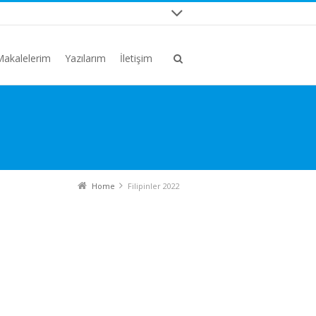
Makalelerim
Yazılarım
İletişim
Home
Filipinler 2022