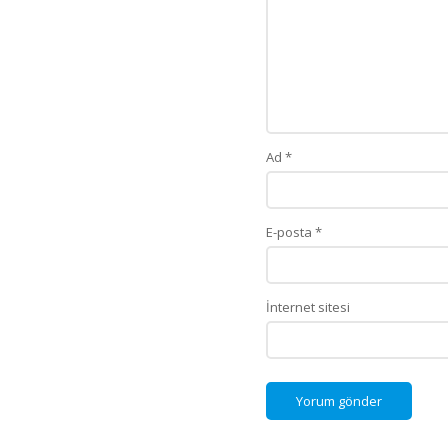
Ad
*
E-posta
*
İnternet sitesi