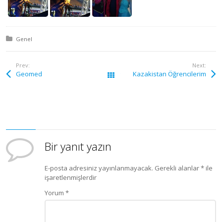
Posted in:
Genel
Prev:
Next:
Geomed
Kazakistan Öğrencilerim
Tüm yazılar
Bir yanıt yazın
E-posta adresiniz yayınlanmayacak.
Gerekli alanlar
*
ile
işaretlenmişlerdir
Yorum
*