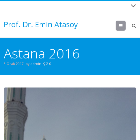
Prof. Dr. Emin Atasoy
Menu
Astana 2016
3 Ocak 2017
by
admin
0