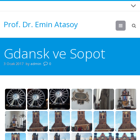
Prof. Dr. Emin Atasoy
Menu
Gdansk ve Sopot
3 Ocak 2017
by
admin
0