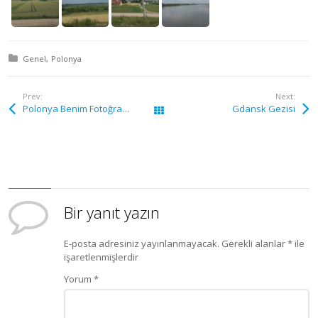
Posted in:
Genel
Polonya
Prev:
Next:
Polonya Benim Fotoğraflarım
Gdansk Gezisi
Tüm yazılar
Bir yanıt yazın
E-posta adresiniz yayınlanmayacak.
Gerekli alanlar
*
ile
işaretlenmişlerdir
Yorum
*